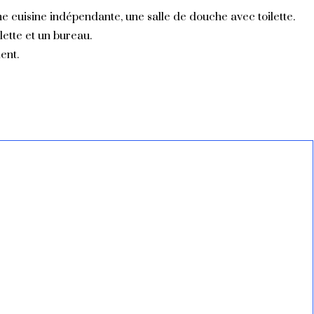
e cuisine indépendante, une salle de douche avec toilette.
lette et un bureau.
ent.
s - Route de la Garance
errasse - la cour
Salle de bain
Coin lecture
Chambre 1
La cuisine
Le salon