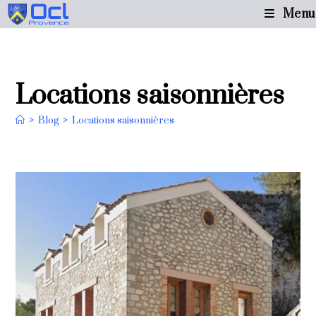
Skip
Menu
to
content
Locations saisonnières
>
Blog
>
Locations saisonnières