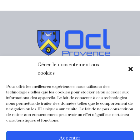
Gérer le consentement aux
cookies
Ocl Immobilier Provence
Pour offrir les meilleures expériences, nous utilisons des
Château de CASSAGNE
technologies telles que les cookies pour stocker et/ou accéder aux
565 allée de Cassagne
informations des appareils. Le fait de consentir à ces technologies
84130 LE PONTET
nous permettra de traiter des données telles que le comportement de
navigation ou les ID uniques sur ce site. Le fait de ne pas consentir ou
Tel: +33 (0)6 22 40 64 71
de retirer son consentement peut avoir un effet négatif sur certaines
Mail:
clary.olivier@orange.fr
caractéristiques et fonctions.
Accepter