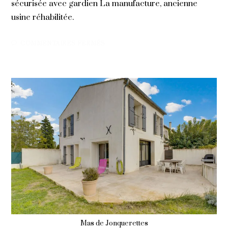
sécurisée avec gardien La manufacture, ancienne
usine réhabilitée.
SUR
COMMENTAIRES FERMÉS
23 AVRIL 2020
LES
ANGLES
–
LA
MANUFACTURE
Mas de Jonquerettes