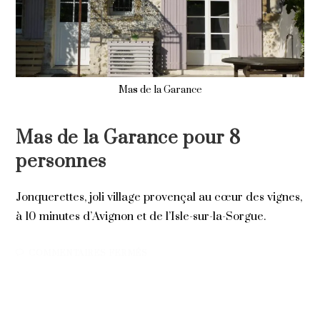
Mas de la Garance
LOCATIONS SAISONNIÈRES
Mas de la Garance pour 8
personnes
Jonquerettes, joli village provençal au cœur des vignes,
à 10 minutes d’Avignon et de l’Isle-sur-la-Sorgue.
SUR
COMMENTAIRES FERMÉS
15 AVRIL 2016
MAS
DE
LA
GARANCE
POUR
8
PERSONNES